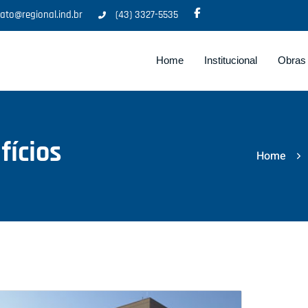
ato@regional.ind.br
(43) 3327-5535
Home
Institucional
Obras
fícios
Home