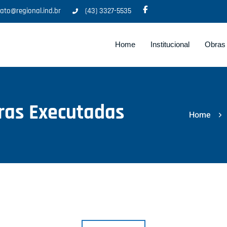
ato@regional.ind.br
(43) 3327-5535
Home
Institucional
Obras
ras Executadas
Home