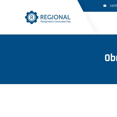
cont
Ob